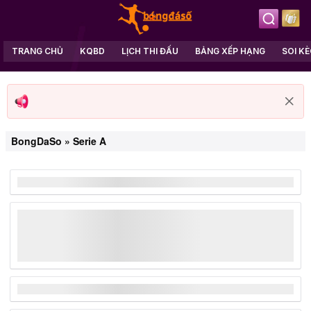
TRANG CHỦ
KQBD
LỊCH THI ĐẤU
BẢNG XẾP HẠNG
SOI K
BongDaSo
»
Serie A