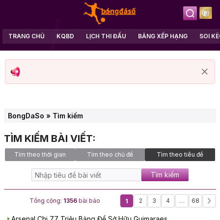
TRANG CHỦ
KQBD
LỊCH THI ĐẤU
BẢNG XẾP HẠNG
SOI K
BongDaSo
»
Tìm kiếm
TÌM KIẾM BÀI VIẾT:
Tìm theo thời gian
Tìm theo chủ đề
Tìm theo tiêu đề
Tìm kiếm
Tổng cộng:
1356
bài báo
2
3
4
…
68
1
Arsenal Chi 77 Triệu Bảng Để Sở Hữu Guimaraes,