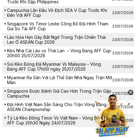
Trước Khi Gặp Philippines
Campuchia Lần Đầu Vô Địch SEA V Cup Trước Khi
23/07/2026
Đến Với AFF Cup
Singapore Vs Timor Leste Công Bố Đội Hình Tham
23/07/2026
Gia So Tài AFF Cup
Lào Hứa Hẹn Gây Bất Ngờ Trong Trận Chiến Thái
23/07/2026
Lan Ở ASEAN Cup 2026
Kèo Nhà Cái Lào vs Thái Lan – Vòng Bảng AFF Cup
23/07/2026
20h00 25/07/2026
Soi Kèo Bóng Đá Myanmar Vs Malaysia – Vòng
23/07/2026
Bảng AFF Cup 17h00 ngày 25/07/2026
Myanmar Ra Sân Với Lợi Thế Sân Nhà Ngay Trận Mở
23/07/2026
Màn
Singapore Được Đánh Giá Cao Hơn Trong Trận Gặp
23/07/2026
Campuchia
Đội Hình Việt Nam Sẵn Sàng Cho Trận Vòng Bảng
23/07/2026
ASEAN Championship
Tỷ Lệ Kèo Đông Timor Vs Việt Nam – Vòng Bảng
22/07/2026
AFF Cup 20h30 Ngày 24/07/2026