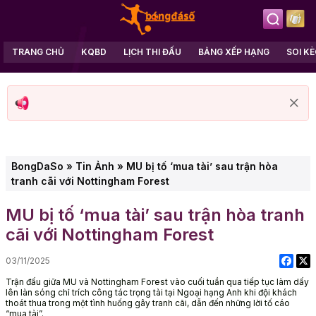
TRANG CHỦ
KQBD
LỊCH THI ĐẤU
BẢNG XẾP HẠNG
SOI K
BongDaSo
»
Tin Ảnh
»
MU bị tố ‘mua tài’ sau trận hòa
tranh cãi với Nottingham Forest
MU bị tố ‘mua tài’ sau trận hòa tranh
cãi với Nottingham Forest
03/11/2025
Trận đấu giữa MU và Nottingham Forest vào cuối tuần qua tiếp tục làm dấy
lên làn sóng chỉ trích công tác trọng tài tại Ngoại hạng Anh khi đội khách
thoát thua trong một tình huống gây tranh cãi, dẫn đến những lời tố cáo
“mua tài”.