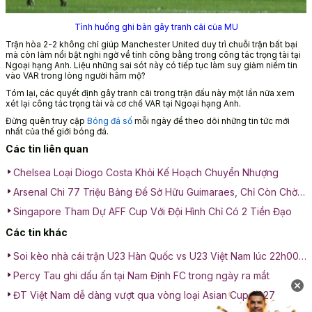
Tình huống ghi bàn gây tranh cãi của MU
Trận hòa 2-2 không chỉ giúp Manchester United duy trì chuỗi trận bất bại
mà còn làm nổi bật nghi ngờ về tính công bằng trong công tác trọng tài tại
Ngoại hạng Anh. Liệu những sai sót này có tiếp tục làm suy giảm niềm tin
vào VAR trong lòng người hâm mộ?
Tóm lại, các quyết định gây tranh cãi trong trận đấu này một lần nữa xem
xét lại công tác trọng tài và cơ chế VAR tại Ngoại hạng Anh.
Đừng quên truy cập
Bóng đá số
mỗi ngày để theo dõi những tin tức mới
nhất của thế giới bóng đá.
Các tin liên quan
Chelsea Loại Diogo Costa Khỏi Kế Hoạch Chuyển Nhượng
Arsenal Chi 77 Triệu Bảng Để Sở Hữu Guimaraes, Chỉ Còn Chờ
Kiểm Tra Y Tế
Singapore Tham Dự AFF Cup Với Đội Hình Chỉ Có 2 Tiền Đạo
Các tin khác
Soi kèo nhà cái trận U23 Hàn Quốc vs U23 Việt Nam lúc 22h00
ngày 23/01: Cuộc chiến tranh hạng 3
Percy Tau ghi dấu ấn tại Nam Định FC trong ngày ra mắt
ĐT Việt Nam dễ dàng vượt qua vòng loại Asian Cup 2027