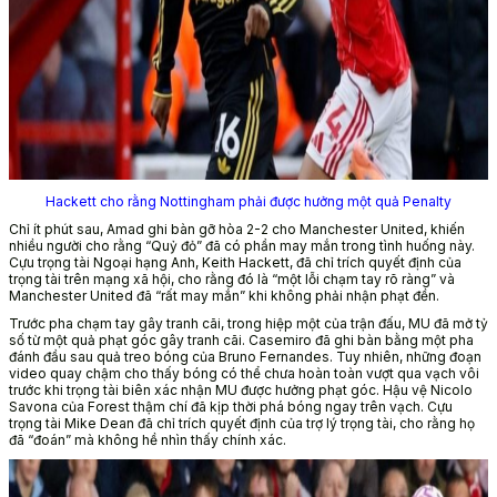
Hackett cho rằng Nottingham phải được hưởng một quả Penalty
Chỉ ít phút sau, Amad ghi bàn gỡ hòa 2-2 cho Manchester United, khiến
nhiều người cho rằng “Quỷ đỏ” đã có phần may mắn trong tình huống này.
Cựu trọng tài Ngoại hạng Anh, Keith Hackett, đã chỉ trích quyết định của
trọng tài trên mạng xã hội, cho rằng đó là “một lỗi chạm tay rõ ràng” và
Manchester United đã “rất may mắn” khi không phải nhận phạt đền.
Trước pha chạm tay gây tranh cãi, trong hiệp một của trận đấu, MU đã mở tỷ
số từ một quả phạt góc gây tranh cãi. Casemiro đã ghi bàn bằng một pha
đánh đầu sau quả treo bóng của Bruno Fernandes. Tuy nhiên, những đoạn
video quay chậm cho thấy bóng có thể chưa hoàn toàn vượt qua vạch vôi
trước khi trọng tài biên xác nhận MU được hưởng phạt góc. Hậu vệ Nicolo
Savona của Forest thậm chí đã kịp thời phá bóng ngay trên vạch. Cựu
trọng tài Mike Dean đã chỉ trích quyết định của trợ lý trọng tài, cho rằng họ
đã “đoán” mà không hề nhìn thấy chính xác.