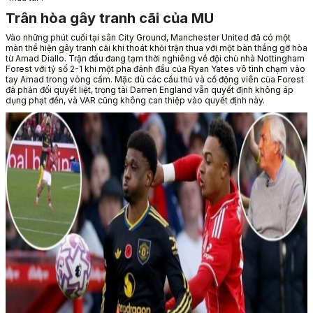
Trân hòa gây tranh cãi của MU
Vào những phút cuối tại sân City Ground, Manchester United đã có một
màn thể hiện gây tranh cãi khi thoát khỏi trận thua với một bàn thắng gỡ hòa
từ Amad Diallo. Trận đấu đang tạm thời nghiêng về đội chủ nhà Nottingham
Forest với tỷ số 2-1 khi một pha đánh đầu của Ryan Yates vô tình chạm vào
tay Amad trong vòng cấm. Mặc dù các cầu thủ và cổ động viên của Forest
đã phản đối quyết liệt, trọng tài Darren England vẫn quyết định không áp
dụng phạt đền, và VAR cũng không can thiệp vào quyết định này.