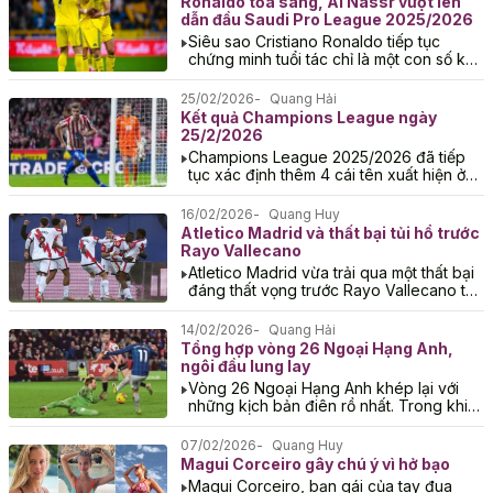
Ronaldo tỏa sáng, Al Nassr vượt lên
dẫn đầu Saudi Pro League 2025/2026
Siêu sao Cristiano Ronaldo tiếp tục
chứng minh tuổi tác chỉ là một con số khi
rực sáng rực rỡ, ghi dấu giày vào 2...
25/02/2026
Quang Hải
Kết quả Champions League ngày
25/2/2026
Champions League 2025/2026 đã tiếp
tục xác định thêm 4 cái tên xuất hiện ở
vòng 1/8. Cùng Bongdaso điểm lại
những đội bóng đã...
16/02/2026
Quang Huy
Atletico Madrid và thất bại tủi hổ trước
Rayo Vallecano
Atletico Madrid vừa trải qua một thất bại
đáng thất vọng trước Rayo Vallecano tại
La Liga, một dấu hiệu báo động cho tâm
lý...
14/02/2026
Quang Hải
Tổng hợp vòng 26 Ngoại Hạng Anh,
ngôi đầu lung lay
Vòng 26 Ngoại Hạng Anh khép lại với
những kịch bản điên rồ nhất. Trong khi
các đại diện London như Arsenal và
Chelsea đồng...
07/02/2026
Quang Huy
Magui Corceiro gây chú ý vì hở bạo
Magui Corceiro, bạn gái của tay đua