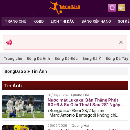
TRANG CHỦ
KQBD
LỊCH THI ĐẤU
BẢNG XẾP HẠNG
SOI K
Trang chủ
Bóng Đá Anh
Bóng Đá Đức
Bóng Đá Ý
Bóng Đá Tây
BongDaSo
»
Tin Ảnh
Tin Ảnh
01/03/2026
Quang Hải
Nước mắt Lukaku: Bàn Thắng Phút
90+6 & Sự Giải Thoát Sau 281 Ngày
Giông Bão
Bongdaso- Đêm 28/2 tại sân
Marc'Antonio Bentegodi không chỉ
chứng kiến một chiến thắng nhọc nhằn
của Napoli, mà còn khắc họa khoảnh
26/02/2026
Quang Hải
khắc vỡ...