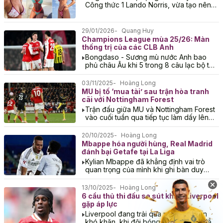
Công thức 1 Lando Norris, vừa tạo nên
cơn sốt mới trên mạng xã hội bằng
những hình...
29/01/2026
Quang Huy
Champions League mùa 25/26: Màn
thống trị của các CLB Anh
Bongdaso - Sương mù nước Anh bao
phủ châu Âu khi 5 trong 8 câu lạc bộ từ
Ngoại hạng Anh giành vé vào vòng...
03/11/2025
Hoàng Long
MU bị tố ‘mua tài’ sau trận hòa tranh
cãi với Nottingham Forest
Trận đấu giữa MU và Nottingham Forest
vào cuối tuần qua tiếp tục làm dấy lên
làn sóng chỉ trích công tác trọng tài tại...
20/10/2025
Hoàng Long
Mbappe hóa người hùng, Real Madrid
đánh bại Getafe tại La Liga
Kylian Mbappe đã khẳng định vai trò
quan trọng của mình khi ghi bàn duy
nhất ở phút 80, mang về chiến thắng tối
thiểu...
13/10/2025
Hoàng Long
6 cầu thủ thi đấu sa sút khiến Liverpool
gặp áp lực
Liverpool đang trải qua một giai đoạn
khó khăn, khi đội bóng dưới sự dẫn dắt