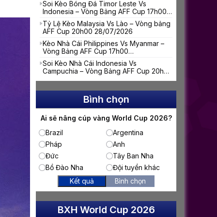
Soi Kèo Bóng Đá Timor Leste Vs
Indonesia – Vòng Bảng AFF Cup 17h00
31/07/2026
Tỷ Lệ Kèo Malaysia Vs Lào – Vòng bảng
AFF Cup 20h00 28/07/2026
Kèo Nhà Cái Philippines Vs Myanmar –
Vòng Bảng AFF Cup 17h00
28/07/2026
Soi Kèo Nhà Cái Indonesia Vs
Campuchia – Vòng Bảng AFF Cup 20h30
27/07/2026
Bình chọn
Ai sẽ nâng cúp vàng World Cup 2026?
Brazil
Argentina
Pháp
Anh
Đức
Tây Ban Nha
Bồ Đào Nha
Đội tuyển khác
Kết quả
Bình chọn
BXH World Cup 2026