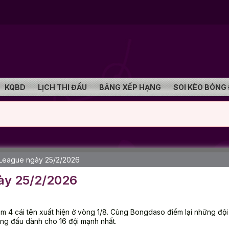
KQBD
LỊCH THI ĐẤU
BẢNG XẾP HẠNG
SOI KÈO BÓNG
League ngày 25/2/2026
ày 25/2/2026
m 4 cái tên xuất hiện ở vòng 1/8. Cùng Bongdaso điểm lại những độ
òng đấu dành cho 16 đội mạnh nhất.