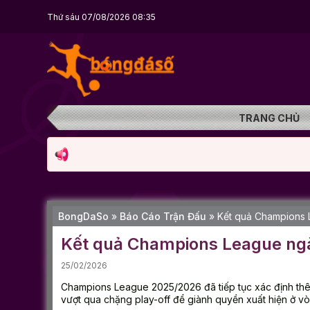
Thứ sáu 07/08/2026 08:35
TRANG CHỦ
BongDaSo
»
Báo Cáo Trận Đấu
»
Kết quả Champions 
Kết quả Champions League ng
25/02/2026
Champions League 2025/2026 đã tiếp tục xác định thê
vượt qua chặng play-off để giành quyền xuất hiện ở v