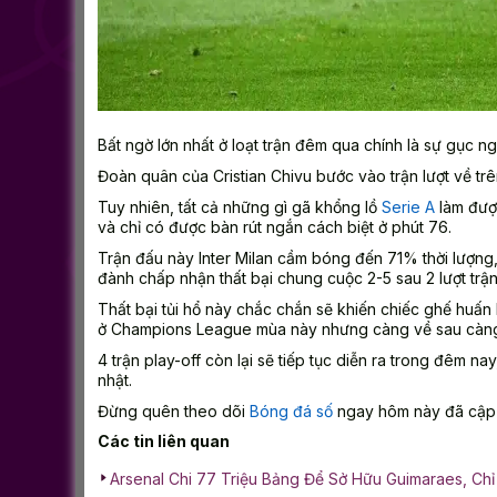
Bất ngờ lớn nhất ở loạt trận đêm qua chính là sự gục n
Đoàn quân của Cristian Chivu bước vào trận lượt về trê
Tuy nhiên, tất cả những gì gã khổng lồ
Serie A
làm được
và chỉ có được bàn rút ngắn cách biệt ở phút 76.
Trận đấu này Inter Milan cầm bóng đến 71% thời lượng,
đành chấp nhận thất bại chung cuộc 2-5 sau 2 lượt trận
Thất bại tủi hổ này chắc chắn sẽ khiến chiếc ghế huấn 
ở Champions League mùa này nhưng càng về sau càng g
4 trận play-off còn lại sẽ tiếp tục diễn ra trong đêm na
nhật.
Đừng quên theo dõi
Bóng đá số
ngay hôm này đã cập n
Các tin liên quan
Arsenal Chi 77 Triệu Bảng Để Sở Hữu Guimaraes, Ch