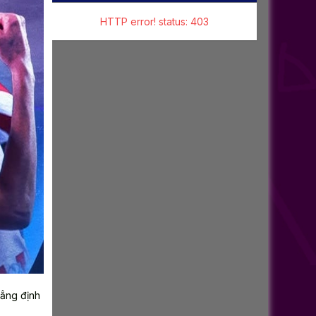
HTTP error! status: 403
hẳng định