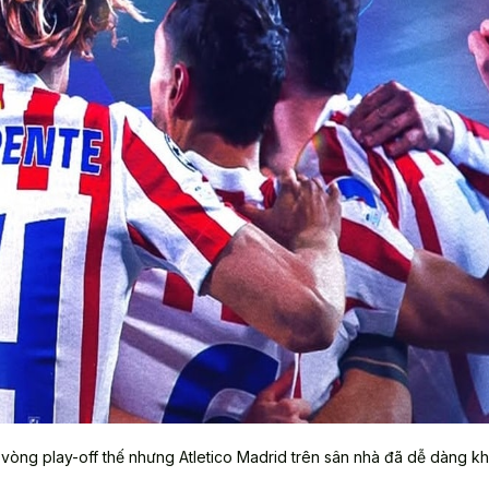
 vòng play-off thế nhưng Atletico Madrid trên sân nhà đã dễ dàng k