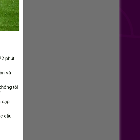
.
 72 phút
bàn và
không tồi
.
c cập
c cầu.