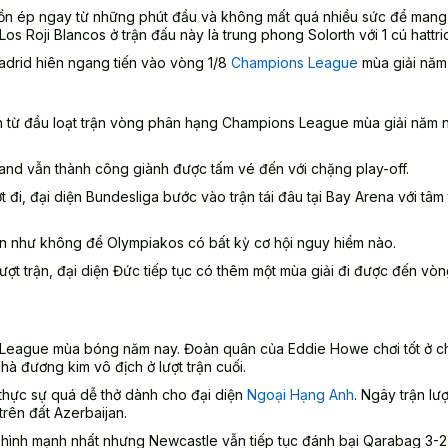
ồn ép ngay từ những phút đầu và không mất quá nhiều sức để mang
os Roji Blancos ở trận đấu này là trung phong Solorth với 1 cú hattri
 Madrid hiên ngang tiến vào vòng 1/8
Champions League
mùa giải năm
n từ đầu loạt trận vòng phân hạng Champions League mùa giải năm 
and vẫn thành công giành được tấm vé đến với chặng play-off.
ợt đi, đại diện Bundesliga bước vào trận tái đâu tại Bay Arena với tâm
 gần như không để Olympiakos có bất kỳ cơ hội nguy hiểm nào.
ượt trận, đại diện Đức tiếp tục có thêm một mùa giải đi được đến vòn
s League mùa bóng năm nay. Đoàn quân của Eddie Howe chơi tốt ở 
hà đương kim vô địch ở lượt trận cuối.
thực sự quá dễ thở dành cho đại diện
Ngoại Hạng Anh
. Ngây trận lượ
trên đất Azerbaijan.
ội hình mạnh nhất nhưng Newcastle vẫn tiếp tục đánh bại Qarabag 3-