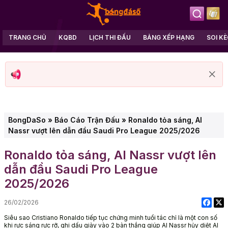
TRANG CHỦ
KQBD
LỊCH THI ĐẤU
BẢNG XẾP HẠNG
SOI K
BongDaSo
»
Báo Cáo Trận Đấu
»
Ronaldo tỏa sáng, Al
Nassr vượt lên dẫn đầu Saudi Pro League 2025/2026
Ronaldo tỏa sáng, Al Nassr vượt lên
dẫn đầu Saudi Pro League
2025/2026
26/02/2026
Siêu sao Cristiano Ronaldo tiếp tục chứng minh tuổi tác chỉ là một con số
khi rực sáng rực rỡ, ghi dấu giày vào 2 bàn thắng giúp Al Nassr hủy diệt Al