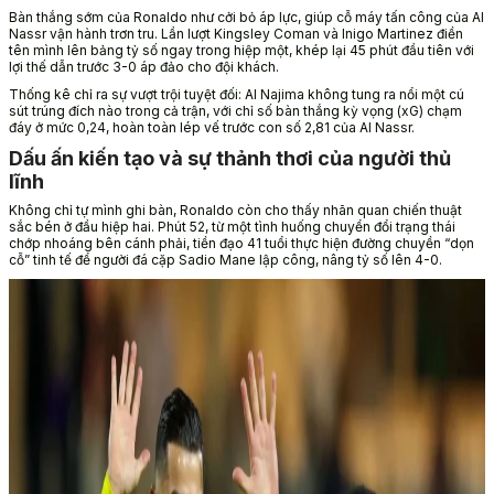
Bàn thắng sớm của Ronaldo như cởi bỏ áp lực, giúp cỗ máy tấn công của Al
Nassr vận hành trơn tru. Lần lượt Kingsley Coman và Inigo Martinez điền
tên mình lên bảng tỷ số ngay trong hiệp một, khép lại 45 phút đầu tiên với
lợi thế dẫn trước 3-0 áp đảo cho đội khách.
Thống kê chỉ ra sự vượt trội tuyệt đối: Al Najima không tung ra nổi một cú
sút trúng đích nào trong cả trận, với chỉ số bàn thắng kỳ vọng (xG) chạm
đáy ở mức 0,24, hoàn toàn lép vế trước con số 2,81 của Al Nassr.
Dấu ấn kiến tạo và sự thảnh thơi của người thủ
lĩnh
Không chỉ tự mình ghi bàn, Ronaldo còn cho thấy nhãn quan chiến thuật
sắc bén ở đầu hiệp hai. Phút 52, từ một tình huống chuyển đổi trạng thái
chớp nhoáng bên cánh phải, tiền đạo 41 tuổi thực hiện đường chuyền “dọn
cỗ” tinh tế để người đá cặp Sadio Mane lập công, nâng tỷ số lên 4-0.