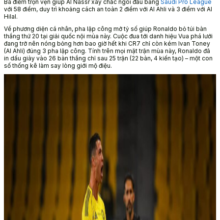
Ba điểm trọn vẹn giúp Al Nassr xây chắc ngôi đầu bảng
Saudi Pro League
với 58 điểm, duy trì khoảng cách an toàn 2 điểm với Al Ahli và 3 điểm với Al
Hilal.
Về phương diện cá nhân, pha lập công mở tỷ số giúp Ronaldo bỏ túi bàn
thắng thứ 20 tại giải quốc nội mùa này. Cuộc đua tới danh hiệu Vua phá lưới
đang trở nên nóng bỏng hơn bao giờ hết khi CR7 chỉ còn kém Ivan Toney
(Al Ahli) đúng 3 pha lập công. Tính trên mọi mặt trận mùa này, Ronaldo đã
in dấu giày vào 26 bàn thắng chỉ sau 25 trận (22 bàn, 4 kiến tạo) – một con
số thống kê làm say lòng giới mộ điệu.