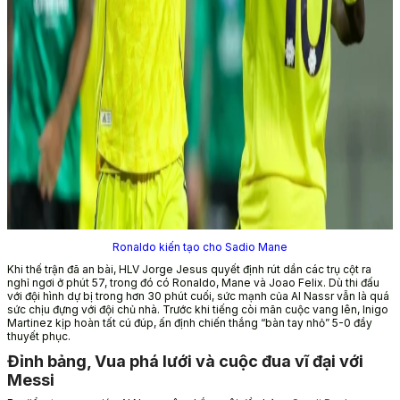
Ronaldo kiến tạo cho Sadio Mane
Khi thế trận đã an bài, HLV Jorge Jesus quyết định rút dần các trụ cột ra
nghỉ ngơi ở phút 57, trong đó có Ronaldo, Mane và Joao Felix. Dù thi đấu
với đội hình dự bị trong hơn 30 phút cuối, sức mạnh của Al Nassr vẫn là quá
sức chịu đựng với đội chủ nhà. Trước khi tiếng còi mãn cuộc vang lên, Inigo
Martinez kịp hoàn tất cú đúp, ấn định chiến thắng “bàn tay nhỏ” 5-0 đầy
thuyết phục.
Đỉnh bảng, Vua phá lưới và cuộc đua vĩ đại với
Messi