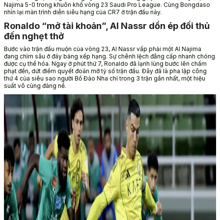
Najima 5-0 trong khuôn khổ vòng 23 Saudi Pro League. Cùng Bongdaso
nhìn lại màn trình diễn siêu hạng của CR7 ở trận đấu này.
Ronaldo “mở tài khoản”, Al Nassr dồn ép đối thủ
đến nghẹt thở
Bước vào trận đấu muộn của vòng 23, Al Nassr vấp phải một Al Najima
đang chìm sâu ở đáy bảng xếp hạng. Sự chênh lệch đẳng cấp nhanh chóng
được cụ thể hóa. Ngay ở phút thứ 7, Ronaldo đã lạnh lùng bước lên chấm
phạt đền, dứt điểm quyết đoán mở tỷ số trận đấu. Đây đã là pha lập công
thứ 4 của siêu sao người Bồ Đào Nha chỉ trong 3 trận gần nhất, một hiệu
suất vô cùng đáng nể.