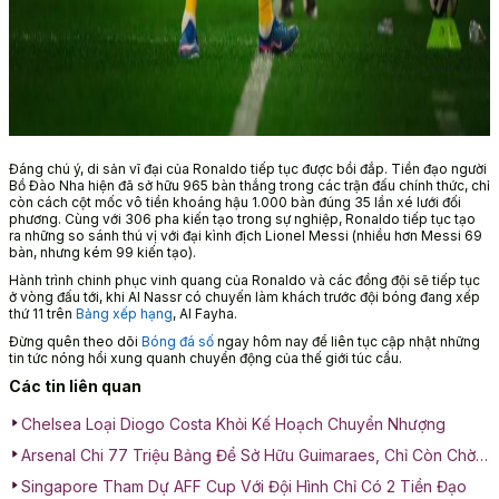
Đáng chú ý, di sản vĩ đại của Ronaldo tiếp tục được bồi đắp. Tiền đạo người
Bồ Đào Nha hiện đã sở hữu 965 bàn thắng trong các trận đấu chính thức, chỉ
còn cách cột mốc vô tiền khoáng hậu 1.000 bàn đúng 35 lần xé lưới đối
phương. Cùng với 306 pha kiến tạo trong sự nghiệp, Ronaldo tiếp tục tạo
ra những so sánh thú vị với đại kình địch Lionel Messi (nhiều hơn Messi 69
bàn, nhưng kém 99 kiến tạo).
Hành trình chinh phục vinh quang của Ronaldo và các đồng đội sẽ tiếp tục
ở vòng đấu tới, khi Al Nassr có chuyến làm khách trước đội bóng đang xếp
thứ 11 trên
Bảng xếp hạng
, Al Fayha.
Đừng quên theo dõi
Bóng đá số
ngay hôm nay để liên tục cập nhật những
tin tức nóng hổi xung quanh chuyển động của thế giới túc cầu.
Các tin liên quan
Chelsea Loại Diogo Costa Khỏi Kế Hoạch Chuyển Nhượng
Arsenal Chi 77 Triệu Bảng Để Sở Hữu Guimaraes, Chỉ Còn Chờ
Kiểm Tra Y Tế
Singapore Tham Dự AFF Cup Với Đội Hình Chỉ Có 2 Tiền Đạo