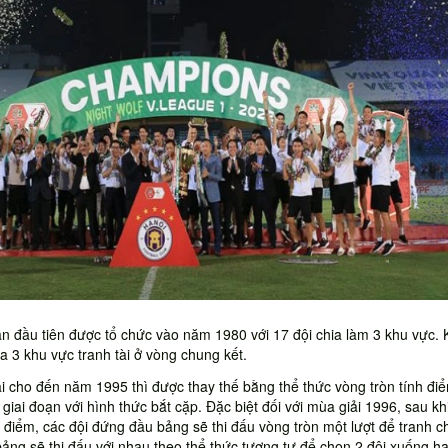
lần đầu tiên được tổ chức vào năm 1980 với 17 đội chia làm 3 khu vực. 
a 3 khu vực tranh tài ở vòng chung kết.
i cho đến năm 1995 thì được thay thế bằng thể thức vòng tròn tính đi
giai đoạn với hình thức bắt cặp. Đặc biệt đối với mùa giải 1996, sau khi
h điểm, các đội đứng đầu bảng sẽ thi đấu vòng tròn một lượt để tranh c
bảng sẽ thi đấu với nhau theo thể thức tương tự để chọn 2 đội xuống h