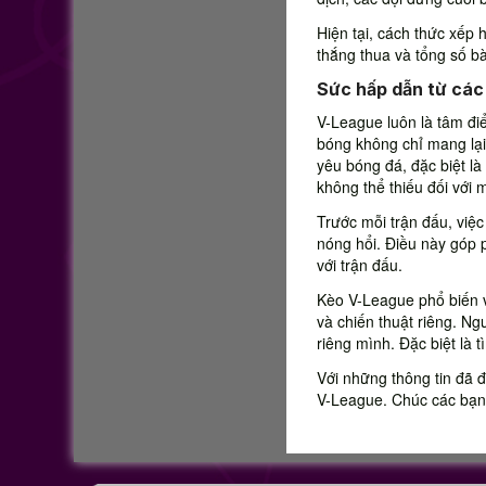
Hiện tại, cách thức xếp 
thắng thua và tổng số b
Sức hấp dẫn từ các 
V-League luôn là tâm đ
bóng không chỉ mang lạ
yêu bóng đá, đặc biệt l
không thể thiếu đối với
Trước mỗi trận đấu, việc
nóng hổi. Điều này góp 
với trận đấu.
Kèo V-League phổ biến v
và chiến thuật riêng. Ng
riêng mình. Đặc biệt là 
Với những thông tin đã 
V-League. Chúc các bạn 