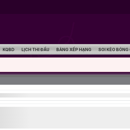
KQBD
LỊCH THI ĐẤU
BẢNG XẾP HẠNG
SOI KÈO BÓNG