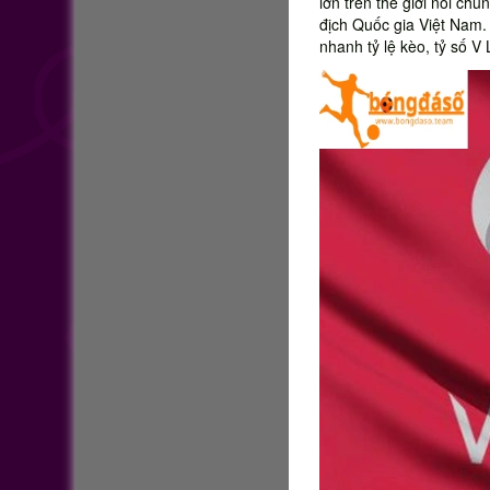
lớn trên thế giới nói ch
địch Quốc gia Việt Nam
nhanh tỷ lệ kèo, tỷ số 