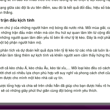
hạng giữa các đội là ưu tiên điểm, sau đó là kết quả đối đầu, hiệu số bà
àn thắng.
trận đấu kịch tính
iểm chú ý của những người hâm mộ bóng đá nước nhà. Mỗi mùa giải, c
i những trận đấu mãn nhãn mà còn thu hút sự quan tâm lớn từ cộng đ
à những người quan tâm đến yếu tố bên lề như tỷ lệ kèo. Đây là một ph
 một bộ phận người hâm mộ.
 phân tích và dự đoán kết quả dựa trên tỷ lệ kèo từ các nhà cái luôn là 
phần làm tăng thêm sự kịch tính và khiến người xem cảm thấy hứng th
ới cả kèo châu Á, kèo châu Âu, kèo tài xỉu,… Mỗi loại kèo đều có cách
ười chơi có nhiều lựa chọn phù hợp với suy nghĩ và phong cách chơi củ
tìm được cho mình một kèo nhà cái uy tín.
được tổng hợp và chia sẻ trên chắc hẳn đã giúp cho bạn được hiểu rõ h
sẽ có những giây phút thư giãn cùng đội bóng mình yêu thích.