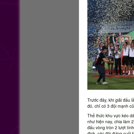
Trước đây, khi giải đấu 
đó, chỉ có 3 đội mạnh củ
Thể thức khu vực kéo dà
như hiện nay, chia làm 2 
đấu vòng tròn 2 lượt tín
địch, các đội đứng cuối 