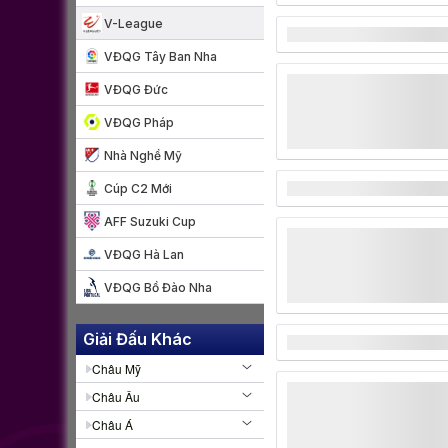
V-League
VĐQG Tây Ban Nha
VĐQG Đức
VĐQG Pháp
Nhà Nghề Mỹ
Cúp C2 Mới
AFF Suzuki Cup
VĐQG Hà Lan
VĐQG Bồ Đào Nha
Giải Đấu Khác
Châu Mỹ
Châu Âu
Châu Á