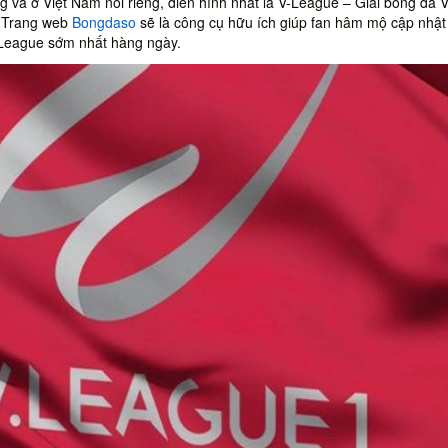
ung và ở Việt Nam nói riêng, điển hình nhất là V-League – Giải bóng đá 
. Trang web
Bongdaso
sẽ là công cụ hữu ích giúp fan hâm mộ cập nhật
V League sớm nhất hàng ngày.