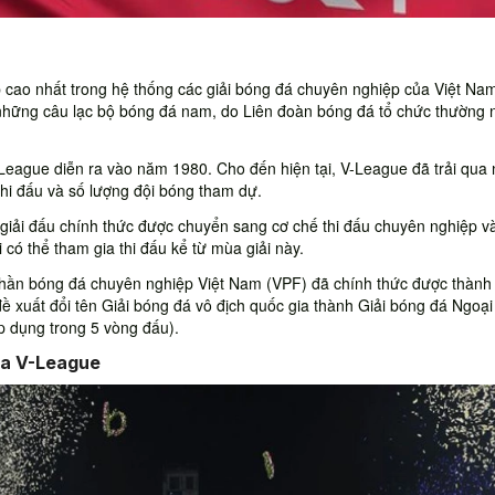
p cao nhất trong hệ thống các giải bóng đá chuyên nghiệp của Việt Na
những câu lạc bộ bóng đá nam, do Liên đoàn bóng đá tổ chức thường 
-League diễn ra vào năm 1980. Cho đến hiện tại, V-League đã trải qua 
 thi đấu và số lượng đội bóng tham dự.
giải đấu chính thức được chuyển sang cơ chế thi đấu chuyên nghiệp v
có thể tham gia thi đấu kể từ mùa giải này.
hần bóng đá chuyên nghiệp Việt Nam (VPF) đã chính thức được thành 
ề xuất đổi tên Giải bóng đá vô địch quốc gia thành Giải bóng đá Ngoạ
p dụng trong 5 vòng đấu).
ủa V-League