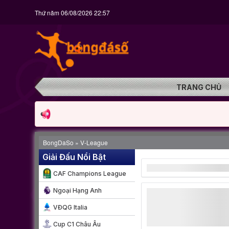
Thứ năm 06/08/2026 22:57
TRANG CHỦ
BongDaSo
»
V-League
Giải Đấu Nổi Bật
CAF Champions League
Ngoại Hạng Anh
VĐQG Italia
Cup C1 Châu Âu