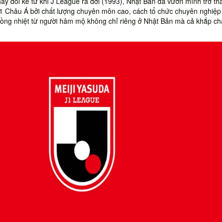
ay đổi kể từ khi J League ra đời (1993), Nhật Bản đã vươn mình trở th
1 Châu Á bởi chất lượng chuyên môn cao, cách tổ chức chuyên nghiệp
uồng nhiệt từ người hâm mộ không chỉ riêng ở Nhật Bản mà cả khắp c