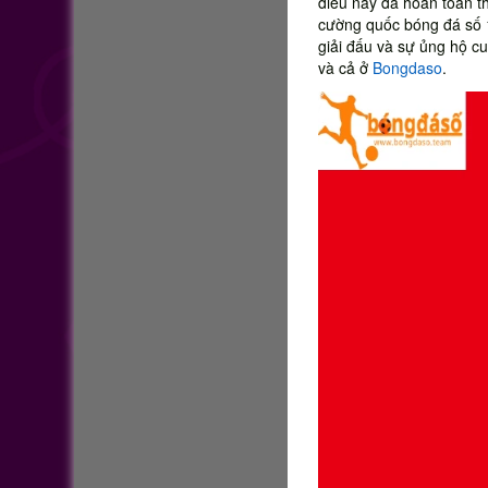
điều này đã hoàn toàn th
cường quốc bóng đá số 
giải đấu và sự ủng hộ c
và cả ở
Bongdaso
.