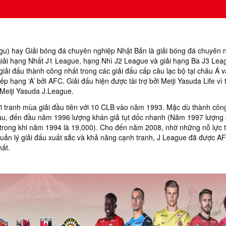
 hay Giải bóng đá chuyên nghiệp Nhật Bản là giải bóng đá chuyên 
iải hạng Nhất J1 League, hạng Nhì J2 League và giải hạng Ba J3 Lea
iải đấu thành công nhất trong các giải đấu cấp câu lạc bộ tại châu Á v
p hạng ‘A’ bởi AFC. Giải đấu hiện được tài trợ bởi Meiji Yasuda Life vì 
à Meiji Yasuda J.League.
i tranh mùa giải đầu tiên với 10 CLB vào năm 1993. Mặc dù thành côn
đầu, đến đầu năm 1996 lượng khán giả tụt dốc nhanh (Năm 1997 lượng
1 trong khi năm 1994 là 19,000). Cho đến năm 2008, nhờ những nỗ lực 
 quản lý giải đấu xuất sắc và khả năng cạnh tranh, J League đã được A
hất.