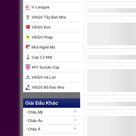
V-League
VĐQG Tây Ban Nha
VĐQG Đức
VĐQG Pháp
Nhà Nghề Mỹ
Cúp C2 Mới
AFF Suzuki Cup
VĐQG Hà Lan
VĐQG Bồ Đào Nha
Giải Đấu Khác
Châu Mỹ
Châu Âu
Châu Á