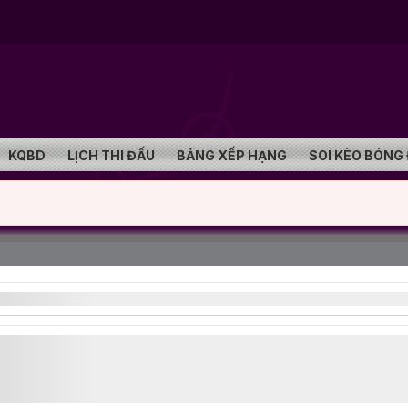
KQBD
LỊCH THI ĐẤU
BẢNG XẾP HẠNG
SOI KÈO BÓNG