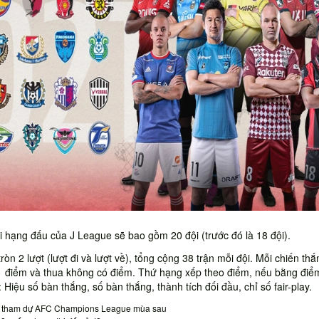
i hạng đấu của J League sẽ bao gồm 20 đội (trước đó là 18 đội).
ròn 2 lượt (lượt đi và lượt về), tổng cộng 38 trận mỗi đội. Mỗi chiến thắ
 điểm và thua không có điểm. Thứ hạng xếp theo điểm, nếu bằng điểm
: Hiệu số bàn thắng, số bàn thắng, thành tích đối đầu, chỉ số fair-play.
sẽ tham dự AFC Champions League mùa sau