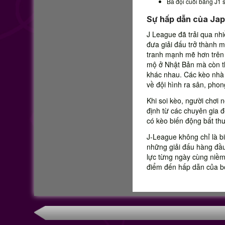
Ba đội cuối bảng J1 
Sự hấp dẫn của Ja
J League đã trải qua nhi
đưa giải đấu trở thành m
tranh mạnh mẽ hơn trên 
mộ ở Nhật Bản mà còn th
khác nhau. Các kèo nhà c
về đội hình ra sân, phon
Khi soi kèo, người chơi 
định từ các chuyên gia 
có kèo biến động bất th
J-League không chỉ là b
những giải đấu hàng đầu
lực từng ngày cùng niề
điểm đến hấp dẫn của bó