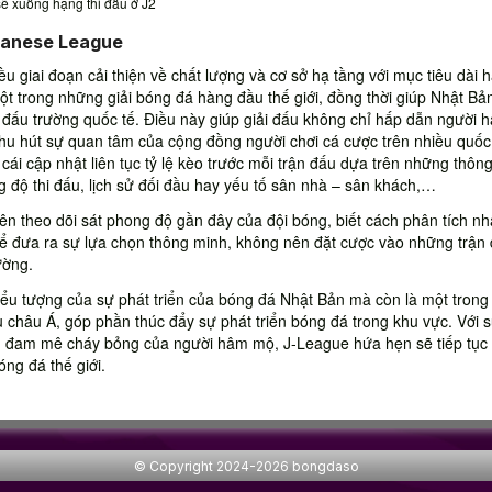
sẽ xuống hạng thi đấu ở J2
panese League
ều giai đoạn cải thiện về chất lượng và cơ sở hạ tầng với mục tiêu dài h
ột trong những giải bóng đá hàng đầu thế giới, đồng thời giúp Nhật Bả
đấu trường quốc tế. Điều này giúp giải đấu không chỉ hấp dẫn người 
u hút sự quan tâm của cộng đồng người chơi cá cược trên nhiều quốc
ái cập nhật liên tục tỷ lệ kèo trước mỗi trận đấu dựa trên những thông
g độ thi đấu, lịch sử đối đầu hay yếu tố sân nhà – sân khách,…
nên theo dõi sát phong độ gần đây của đội bóng, biết cách phân tích n
để đưa ra sự lựa chọn thông minh, không nên đặt cược vào những trận
ường.
iểu tượng của sự phát triển của bóng đá Nhật Bản mà còn là một trong
 châu Á, góp phần thúc đẩy sự phát triển bóng đá trong khu vực. Với 
m đam mê cháy bỏng của người hâm mộ, J-League hứa hẹn sẽ tiếp tục 
ng đá thế giới.
© Copyright 2024-2026 bongdaso