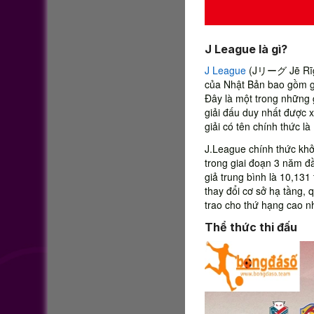
J League là gì?
J League
(Jリーグ Jē Rīgu)
của Nhật Bản bao gồm g
Đây là một trong những g
giải đấu duy nhất được xế
giải có tên chính thức l
J.League chính thức khở
trong giai đoạn 3 năm 
giả trung bình là 10,13
thay đổi cơ sở hạ tầng,
trao cho thứ hạng cao n
Thể thức thi đấu