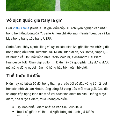
Vô địch quốc gia Italy là gì?
Giải
VĐQG Italia
(Serie A) là giải đấu cấp CLB chuyên nghiệp cao nhất
trong hệ thống bóng đá Ý. Serie A hiện chỉ xếp sau Premier League và La
Liga trong bảng xếp hạng UEFA.
Serie A cho thấy sự nổi tiếng và uy tín của mình khi gắn liền với những đội
bóng hàng đầu như Juventus, AC Milan, Inter Milan, AS Roma, Napoli,…
và những cầu thủ nổi tiếng như Paolo Maldini, Alessandro Del Piero,
Francesco Totti, Gianluigi Buffon,… Điều này đã góp phần xây dựng được
một cộng đồng người hâm mộ hùng hậu trên toàn thế giới.
Thể thức thi đấu
Hiện nay, có tất cả 20 đội bóng tham gia, các đội sẽ đấu vòng tròn 2 lượt
trên sân nhà và sân khách, tổng cộng 38 vòng đấu mỗi mùa giải. Các đội
sẽ được xếp hạng theo điểm số với cách tính điểm như sau: thắng được 3
điểm, hòa được 1 điểm, thua không có điểm.
Đội nào nhiều điểm nhất sẽ vào Siêu cúp Italia.
Top 4 sẽ giành vé tham dự giải bóng đá danh giá UEFA