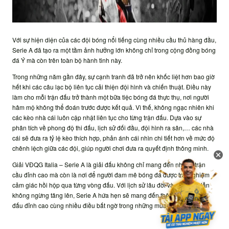
Với sự hiện diện của các đội bóng nổi tiếng cùng nhiều cầu thủ hàng đầu,
Serie A đã tạo ra một tầm ảnh hưởng lớn không chỉ trong cộng đồng bóng
đá Ý mà còn trên toàn bộ hành tinh này.
Trong những năm gần đây, sự cạnh tranh đã trở nên khốc liệt hơn bao giờ
hết khi các câu lạc bộ liên tục cải thiện đội hình và chiến thuật. Điều này
làm cho mỗi trận đấu trở thành một bữa tiệc bóng đá thực thụ, nơi người
hâm mộ không thể đoán trước được kết quả. Vì thế, không ngạc nhiên khi
các kèo nhà cái luôn cập nhật liên tục cho từng trận đấu. Dựa vào sự
phân tích về phong độ thi đấu, lịch sử đối đầu, đội hình ra sân,… các nhà
cái sẽ đưa ra tỷ lệ kèo thích hợp, phản ánh cái nhìn chi tiết hơn về mức độ
chênh lệch giữa các đội, giúp người chơi đưa ra quyết định thông minh.
Giải VĐQG Italia – Serie A là giải đấu không chỉ mang đến những trận
cầu đỉnh cao mà còn là nơi để người đam mê bóng đá được trải nghiệm
cảm giác hồi hộp qua từng vòng đấu. Với lịch sử lâu đời và sức hấp dẫn
không ngừng tăng lên, Serie A hứa hẹn sẽ mang đến thêm những trận
đấu đỉnh cao cùng nhiều điều bất ngờ trong những mùa giải sắp tới.