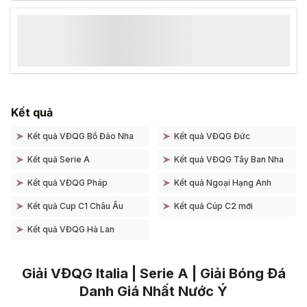
Kết quả
Kết quả VĐQG Bồ Đào Nha
Kết quả VĐQG Đức
Kết quả Serie A
Kết quả VĐQG Tây Ban Nha
Kết quả VĐQG Pháp
Kết quả Ngoại Hạng Anh
Kết quả Cup C1 Châu Âu
Kết quả Cúp C2 mới
Kết quả VĐQG Hà Lan
Giải VĐQG Italia | Serie A | Giải Bóng Đá
Danh Giá Nhất Nước Ý