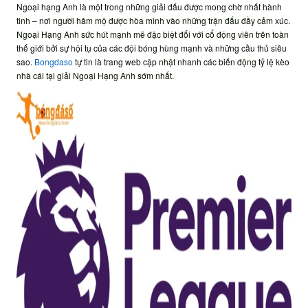
Ngoại hạng Anh là một trong những giải đấu được mong chờ nhất hành
tinh – nơi người hâm mộ được hòa mình vào những trận đấu đầy cảm xúc.
Ngoại Hạng Anh sức hút mạnh mẽ đặc biệt đối với cổ động viên trên toàn
thế giới bởi sự hội tụ của các đội bóng hùng mạnh và những cầu thủ siêu
sao.
Bongdaso
tự tin là trang web cập nhật nhanh các biến động tỷ lệ kèo
nhà cái tại giải Ngoại Hạng Anh sớm nhất.