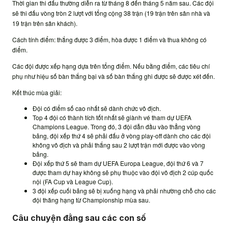
Thời gian thi đấu thường diễn ra từ tháng 8 đến tháng 5 năm sau. Các đội
sẽ thi đấu vòng tròn 2 lượt với tổng cộng 38 trận (19 trận trên sân nhà và
19 trận trên sân khách).
Cách tính điểm: thắng được 3 điểm, hòa được 1 điểm và thua không có
điểm.
Các đội được xếp hạng dựa trên tổng điểm. Nếu bằng điểm, các tiêu chí
phụ như hiệu số bàn thắng bại và số bàn thắng ghi được sẽ được xét đến.
Kết thúc mùa giải:
Đội có điểm số cao nhất sẽ dành chức vô địch.
Top 4 đội có thành tích tốt nhất sẽ giành vé tham dự UEFA
Champions League. Trong đó, 3 đội dẫn đầu vào thẳng vòng
bảng, đội xếp thứ 4 sẽ phải đấu ở vòng play-off dành cho các đội
không vô địch và phải thắng sau 2 lượt trận mới được vào vòng
bảng.
Đội xếp thứ 5 sẽ tham dự UEFA Europa League, đội thứ 6 và 7
được tham dự hay không sẽ phụ thuộc vào đội vô địch 2 cúp quốc
nội (FA Cup và League Cup).
3 đội xếp cuối bảng sẽ bị xuống hạng và phải nhường chỗ cho các
đội thăng hạng từ Championship mùa sau.
Câu chuyện đằng sau các con số