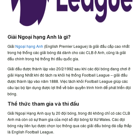
Giải Ngoại hạng Anh là gì?
Giải
Ngoại hạng Anh
(English Premier League) là giải đấu cấp cao nhất
trong hệ thống các giải bóng đá dành cho các CLB ở Anh, cũng là giải
đấu chính trong hệ thống thi đấu quốc gia.
Giải đấu được thành lập vào 20/2/1992 sau khi các đội bóng đang chơi ở
giải Hạng Nhất khi đó tách ra khỏi hệ thống Football League – giải đấu
được thành lập vào năm 1888. Việc tách khỏi Football League giúp các
câu lạc bộ tận dụng được lợi thế về bản quyền trình hình để phát triển đội
bóng.
Thể thức tham gia và thi đấu
Giải Ngoại Hạng Anh quy tụ 20 đội bóng, trong đó không chỉ có các CLB
Anh mà còn có sự tham gia của một số đội bóng từ Xứ Wales. Các đội
bóng này liên tục được chọn lọc thông qua các giải đấu bóng đá cấp thấp
là English Football League.