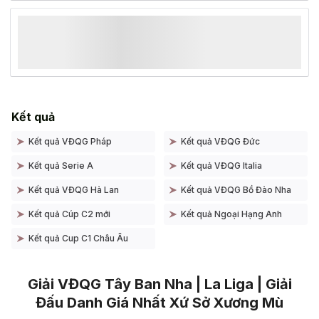
Kết quả
Kết quả VĐQG Pháp
Kết quả VĐQG Đức
Kết quả Serie A
Kết quả VĐQG Italia
Kết quả VĐQG Hà Lan
Kết quả VĐQG Bồ Đào Nha
Kết quả Cúp C2 mới
Kết quả Ngoại Hạng Anh
Kết quả Cup C1 Châu Âu
Giải VĐQG Tây Ban Nha | La Liga | Giải
Đấu Danh Giá Nhất Xứ Sở Xương Mù