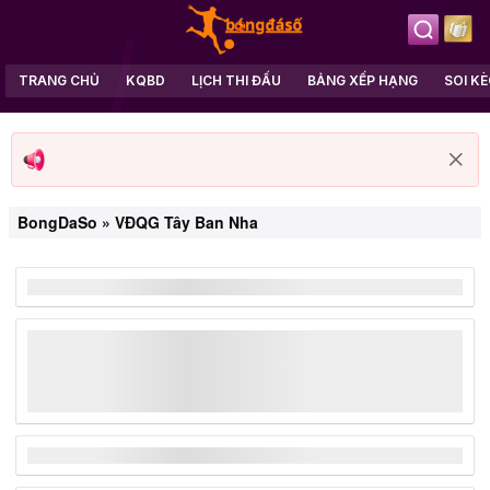
TRANG CHỦ
KQBD
LỊCH THI ĐẤU
BẢNG XẾP HẠNG
SOI K
BongDaSo
»
VĐQG Tây Ban Nha