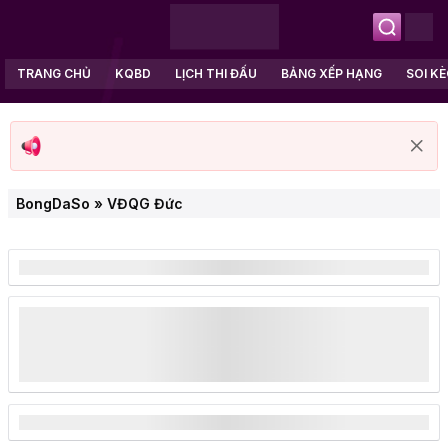
TRANG CHỦ
KQBD
LỊCH THI ĐẤU
BẢNG XẾP HẠNG
SOI K
BongDaSo
»
VĐQG Đức