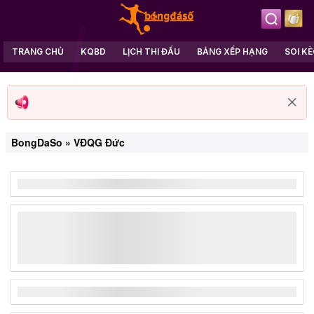
TRANG CHỦ
KQBD
LỊCH THI ĐẤU
BẢNG XẾP HẠNG
SOI K
BongDaSo
»
VĐQG Đức