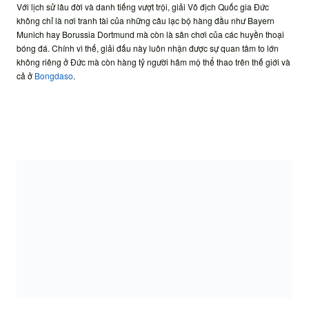
Với lịch sử lâu đời và danh tiếng vượt trội, giải Vô địch Quốc gia Đức
không chỉ là nơi tranh tài của những câu lạc bộ hàng đầu như Bayern
Munich hay Borussia Dortmund mà còn là sân chơi của các huyền thoại
bóng đá. Chính vì thế, giải đấu này luôn nhận được sự quan tâm to lớn
không riêng ở Đức mà còn hàng tỷ người hâm mộ thể thao trên thế giới và
cả ở
Bongdaso
.