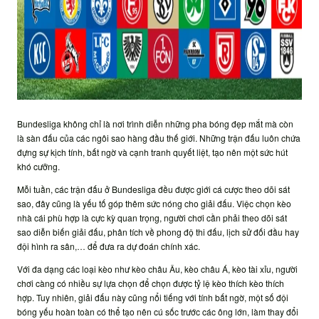
Bundesliga không chỉ là nơi trình diễn những pha bóng đẹp mắt mà còn
là sàn đấu của các ngôi sao hàng đầu thế giới. Những trận đấu luôn chứa
đựng sự kịch tính, bất ngờ và cạnh tranh quyết liệt, tạo nên một sức hút
khó cưỡng.
Mỗi tuần, các trận đấu ở Bundesliga đều được giới cá cược theo dõi sát
sao, đây cũng là yếu tố góp thêm sức nóng cho giải đấu. Việc chọn kèo
nhà cái phù hợp là cực kỳ quan trọng, người chơi cần phải theo dõi sát
sao diễn biến giải đấu, phân tích về phong độ thi đấu, lịch sử đối đầu hay
đội hình ra sân,… để đưa ra dự đoán chính xác.
Với đa dạng các loại kèo như kèo châu Âu, kèo châu Á, kèo tài xỉu, người
chơi càng có nhiều sự lựa chọn để chọn được tỷ lệ kèo thích kèo thích
hợp. Tuy nhiên, giải đấu này cũng nổi tiếng với tính bất ngờ, một số đội
bóng yếu hoàn toàn có thể tạo nên cú sốc trước các ông lớn, làm thay đổi