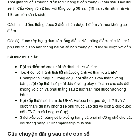
Thời gian thi đấu thường diễn ra từ tháng 8 đến tháng 5 năm sau. Các đội
sẽ thi đấu vòng tròn 2 lượt với tổng cộng 38 trận (19 trận trên sân nhà và
19 trận trên sân khách).
Cách tính điểm: thắng được 3 điểm, hòa được 1 điểm và thua không có
điểm.
Các đội được xếp hạng dựa trên tổng điểm. Nếu bằng điểm, các tiêu chí
phụ như hiệu số bàn thắng bại và số bàn thắng ghi được sẽ được xét đến.
Kết thúc mùa giải:
Đội có điểm số cao nhất sẽ dành chức vô địch.
Top 4 đội có thành tích tốt nhất sẽ giành vé tham dự UEFA
Champions League. Trong đó, 3 đội dẫn đầu vào thẳng vòng
bảng, đội xếp thứ 4 sẽ phải đấu ở vòng play-off dành cho các đội
không vô địch và phải thắng sau 2 lượt trận mới được vào vòng
bảng.
Đội xếp thứ 5 sẽ tham dự UEFA Europa League, đội thứ 6 và 7
được tham dự hay không sẽ phụ thuộc vào đội vô địch 2 cúp quốc
nội (FA Cup và League Cup).
3 đội xếp cuối bảng sẽ bị xuống hạng và phải nhường chỗ cho các
đội thăng hạng từ Championship mùa sau.
Câu chuyện đằng sau các con số