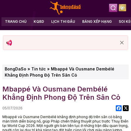
TRANG CHỦ
KQBD
LỊCH THI ĐẤU
BẢNG XẾP HẠNG
SOI K
BongDaSo
»
Tin tức
»
Mbappé Và Ousmane Dembélé
Khẳng Định Phong Độ Trên Sân Cỏ
Mbappé Và Ousmane Dembélé
Khẳng Định Phong Độ Trên Sân Cỏ
05/07/2026
Mbappé và Ousmane Dembélé khẳng định phong độ trên sân cỏ bằng
màn trình diễn bùng nổ, giúp Pháp chiến thắng thuyết phục trước Thuỵ Điển
tại World Cup 2026. Một người ghi bàn liên tục ở những trận đấu quan trọng,
người còn lại duy trì khả năng tạo đột biến cùng lối chơi giàu năng lượng.