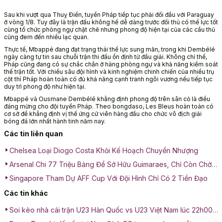
Sau khi vượt qua Thuỵ Điển, tuyển Pháp tiếp tục phải đối đầu với Paraguay
ở vòng 1/8. Tuy đây là trận đấu không hề dễ dàng trước đối thủ có thể lực tốt
cùng tổ chức phòng ngự chặt chẽ nhưng phong độ hiện tại của các cầu thủ
cũng đem đến nhiều lạc quan.
Thực tế, Mbappé đang đạt trạng thái thể lực sung mãn, trong khi Dembélé
ngày càng tự tin sau chuỗi trận thi đấu ổn định từ đầu giải. Không chỉ thế,
Pháp cũng đang có sự chắc chắn ở hàng phòng ngự và khả năng kiểm soát
thế trận tốt. Với chiều sâu đội hình và kinh nghiệm chinh chiến của nhiều trụ
cột thì Pháp hoàn toàn có đủ khả năng cạnh tranh ngôi vương nếu tiếp tục
duy trì phong độ như hiện tại.
Mbappé và Ousmane Dembélé khẳng định phong độ trên sân cỏ là điều
đáng mừng cho đội tuyển Pháp. Theo bongdaso, Les Bleus hoàn toàn có
cơ sở để khẳng định vị thế ứng cử viên hàng đầu cho chức vô địch giải
bóng đá lớn nhất hành tinh năm nay.
Các tin liên quan
Chelsea Loại Diogo Costa Khỏi Kế Hoạch Chuyển Nhượng
Arsenal Chi 77 Triệu Bảng Để Sở Hữu Guimaraes, Chỉ Còn Chờ
Kiểm Tra Y Tế
Singapore Tham Dự AFF Cup Với Đội Hình Chỉ Có 2 Tiền Đạo
Các tin khác
Soi kèo nhà cái trận U23 Hàn Quốc vs U23 Việt Nam lúc 22h00
ngày 23/01: Cuộc chiến tranh hạng 3