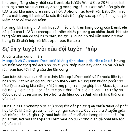
Pha bóng đáng chú ý nhất của Dembélé từ đầu World Cup 2026 là cú hat-
trick đẹp mắt vào lưới Na Uy ở vòng bảng. Ngoài ra, Dembélé còn gây ấn
tượng bởi khả năng pressing và hỗ trợ phòng ngự tuyệt vời. Bất cứ khi nào
Pháp mất bóng thì anh sẽ là cầu thủ đầu tiên gây sức ép để giành lại quyền
kiểm soát về cho đội mình.
Rõ ràng, khả năng chơi linh hoạt ở nhiều vị trí trên hàng công của Dembélé
đã giúp cho HLV Deschamps có thêm nhiều phương án chiến thuật. Khi cần
tăng tốc thì anh có thể bám biên, ngược lại cũng có thể sẵn sàng bó vào
trung lộ để phối hợp với Mbappé hoặc Barcola.
Sự ăn ý tuyệt vời của đội tuyển Pháp
Ai cũng phải công nhận
Mbappé và Ousmane Dembélé khẳng định phong độ trên sân cỏ
. Nhưng
khi nhìn vào tổng thể đội hình, đội tuyển Pháp hiện nay đang có sự kết nối
rất hoàn hảo từ những cầu thủ tấn công.
Các trận đấu vừa qua đã cho thấy Mbappé, Dembélé và Barcola liên tục
hoán đổi vị trí khiến đối thủ rất khó theo kèm. Những tình huống phối hợp
tốc độ cao cùng khả năng xử lý trong phạm vi hẹp giúp Les Bleus tạo ra cơ
hội nguy hiểm nhiều hơn hẳn các đội bóng còn lại ở giải đấu. Điều này đã
được các chuyên gia
soi kèo bóng đá Mexico vs Anh
ghi nhận ở thời gian
vừa qua.
HLV Didier Deschamps đã chủ động lên các phương án chiến thuật để phát
huy tối đa khả năng của hai tiền vệ ngôi sao này. Các cầu thủ ở tuyến giữa
với những tiền vệ giàu kỹ thuật luôn tìm cách để đưa bóng nhanh nhất lên
phía trên, nơi mà Mbappé và Dembélé có đủ không gian để phát huy tốc
độ của mình.