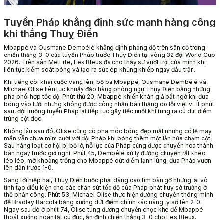
Tuyển Pháp khẳng định sức mạnh hàng công
khi thắng Thuỵ Điển
Mbappé và Ousmane Dembélé khẳng định phong độ trên sân cỏ trong
chiến thắng 3-0 của tuyển Pháp trước Thụy Điển tại vòng 32 đội World Cup
2026. Trên sân MetLife, Les Bleus đã cho thấy sự vượt trội của mình khi
liên tục kiểm soát bóng và tạo ra sức ép khủng khiếp ngay đầu trận.
Khi tiếng còi khai cuộc vang lên, bộ ba Mbappé, Ousmane Dembélé và
Michael Olise liên tục khuấy đảo hàng phòng ngự Thụy Điển bằng những
pha phối hợp tốc độ. Phút thứ 20, Mbappé khiến khán giả bất ngờ khi đưa
bóng vào lưới nhưng không được công nhận bàn thắng do lỗi việt vị. Ít phút
sau, đội trưởng tuyển Pháp lại tiếp tục gây tiếc nuối khi tung ra cú dứt điểm
trúng cột dọc.
Không lâu sau đó, Olise cũng có pha móc bóng đẹp mắt nhưng có lẽ may
mắn vẫn chưa mỉm cười với đội Pháp khi bóng thêm một lần nữa chạm cột.
Sau hàng loạt cơ hội bị bỏ lỡ, nỗ lực của Pháp cũng được chuyển hoá thành
bàn ngay trước giờ nghỉ. Phút 45, Dembélé xử lý đường chuyền rất khéo
léo léo, mở khoảng trống cho Mbappé dứt điểm lạnh lùng, đưa Pháp vươn
lên dẫn trước 1-0.
Sang tới hiệp hai, Thuỵ Điển buộc phải dâng cao tìm bàn gỡ nhưng lại vô
tình tạo điều kiện cho các chân sút tốc độ của Pháp phát huy sở trường ở
thế phản công. Phút 53, Michael Olise thực hiện đường chuyền thông minh
để Bradley Barcola băng xuống dứt điểm chính xác nâng tỷ số lên 2-0.
Ngay sau đó ở phút 74, Olise tung đường chuyền chọc khe để Mbappé
thoát xuống hoàn tất cú đúp, ấn định chiến thắng 3-0 cho Les Bleus.