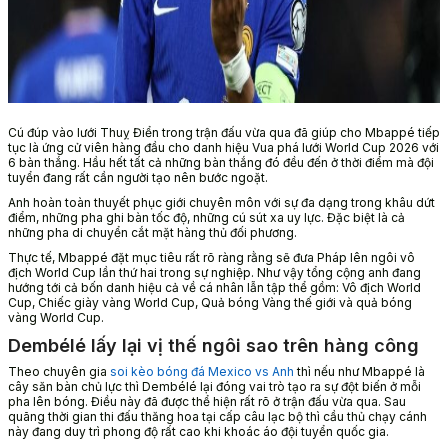
Cú đúp vào lưới Thuỵ Điển trong trận đấu vừa qua đã giúp cho Mbappé tiếp
tục là ứng cử viên hàng đầu cho danh hiệu Vua phá lưới World Cup 2026 với
6 bàn thắng. Hầu hết tất cả những bàn thắng đó đều đến ở thời điểm mà đội
tuyển đang rất cần người tạo nên bước ngoặt.
Anh hoàn toàn thuyết phục giới chuyên môn với sự đa dạng trong khâu dứt
điểm, những pha ghi bàn tốc độ, những cú sút xa uy lực. Đặc biệt là cả
những pha di chuyển cắt mặt hàng thủ đối phương.
Thực tế, Mbappé đặt mục tiêu rất rõ ràng rằng sẽ đưa Pháp lên ngôi vô
địch World Cup lần thứ hai trong sự nghiệp. Như vậy tổng cộng anh đang
hướng tới cả bốn danh hiệu cả về cá nhân lẫn tập thể gồm: Vô địch World
Cup, Chiếc giày vàng World Cup, Quả bóng Vàng thế giới và quả bóng
vàng World Cup.
Dembélé lấy lại vị thế ngôi sao trên hàng công
Theo chuyên gia
soi kèo bóng đá Mexico vs Anh
thì nếu như Mbappé là
cây săn bàn chủ lực thì Dembélé lại đóng vai trò tạo ra sự đột biến ở mỗi
pha lên bóng. Điều này đã được thể hiện rất rõ ở trận đấu vừa qua. Sau
quãng thời gian thi đấu thăng hoa tại cấp câu lạc bộ thì cầu thủ chạy cánh
này đang duy trì phong độ rất cao khi khoác áo đội tuyển quốc gia.