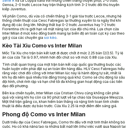
Serie A
và cả Coppa Italia với những chiến thắng thuyết phục 2-0 trước
Genoa, 2-0 trước Lecce hay trận thắng kịch tính 3-2 trước đối thủ truyền
kiếp Juventus.
Về phần Como, dù vừa có chiến thắng 3-1 giải tỏa trước Lecce, nhưng hệ
thống chiến thuật của Cesc Fabregas lại thường xuyên tỏ ra ngây thơ khi
đụng độ các ông lớn. Những thất bại 0-2 trước Juventus hay 1-2 trước
Fiorentina chỉ ra giới hạn về mặt năng lực của đội chủ nhà. Lựa chọn cửa
Inter Milan ở mức kèo đồng banh mang lại biên độ an toàn cực kỳ cao theo
gợi ý của các chuyên gia
soi kèo
.
Kèo Tài Xỉu Como vs Inter Milan
Mốc Tài Xỉu cho trận bán kết lượt đi được chốt ở mức 2.25 bàn (2/2.5). Tỷ lệ
ăn của cửa Tài là 0.97, nhỉnh hơn đôi chút so với mức 0.88 của cửa Xỉu.
Tính chất quan trọng của một trận bán kết cúp quốc gia thường buộc các
huấn luyện viên phải đặt sự an toàn lên hàng đầu. HLV Cesc Fabregas hiểu
rằng việc chơi đôi công với Inter Milan lúc này là hành động tự sát, nhất là
khi họ đã nếm quá nhiều trái đắng trong quá khứ. Como sẽ chủ động lùi sâu
đội hình, chơi rình rập và hạn chế tối đa không gian hoạt động của các tiền
đạo đối phương.
Bên kia chiến tuyến, Inter Milan của Cristian Chivu cũng không cần phải
quá vội vàng khi họ còn cả 90 phút lượt về tại chảo lửa Giuseppe Meazza.
Một thế trận giằng co, khan hiếm bàn thắng và nặng tính toan tính chiến
thuật là điều được dự báo trước. Cửa Xỉu 2.25 là một điểm đến sáng giá.
Phong độ Como vs Inter Milan
Dưới triều đại của Cesc Fabregas, Como thi đấu với một tinh thần không bỏ
cuộc. Họ có khả năng tạo ra những bất ngờ lớn (như việc vượt qua Napoli tại