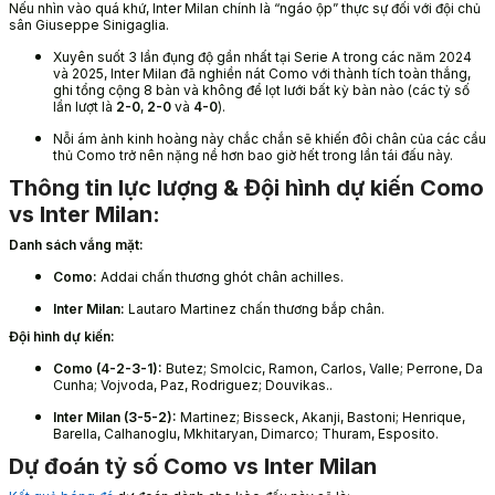
Nếu nhìn vào quá khứ, Inter Milan chính là “ngáo ộp” thực sự đối với đội chủ
sân Giuseppe Sinigaglia.
Xuyên suốt 3 lần đụng độ gần nhất tại Serie A trong các năm 2024
và 2025, Inter Milan đã nghiền nát Como với thành tích toàn thắng,
ghi tổng cộng 8 bàn và không để lọt lưới bất kỳ bàn nào (các tỷ số
lần lượt là
2-0
,
2-0
và
4-0
).
Nỗi ám ảnh kinh hoàng này chắc chắn sẽ khiến đôi chân của các cầu
thủ Como trở nên nặng nề hơn bao giờ hết trong lần tái đấu này.
Thông tin lực lượng & Đội hình dự kiến Como
vs Inter Milan:
Danh sách vắng mặt:
Como:
Addai chấn thương ghót chân achilles.
Inter Milan:
Lautaro Martinez chấn thương bắp chân.
Đội hình dự kiến:
Como (4-2-3-1):
Butez; Smolcic, Ramon, Carlos, Valle; Perrone, Da
Cunha; Vojvoda, Paz, Rodriguez; Douvikas..
Inter Milan (3-5-2):
Martinez; Bisseck, Akanji, Bastoni; Henrique,
Barella, Calhanoglu, Mkhitaryan, Dimarco; Thuram, Esposito.
Dự đoán tỷ số Como vs Inter Milan