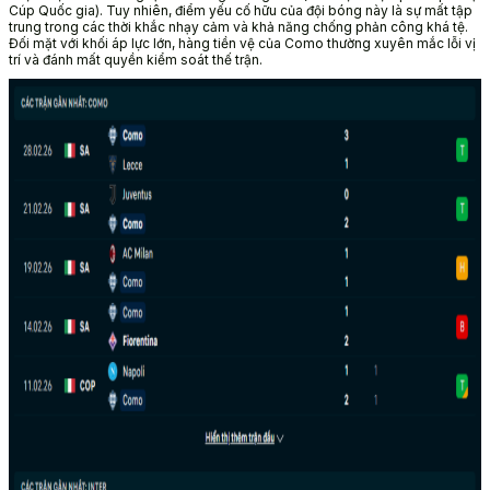
Cúp Quốc gia). Tuy nhiên, điểm yếu cố hữu của đội bóng này là sự mất tập
trung trong các thời khắc nhạy cảm và khả năng chống phản công khá tệ.
Đối mặt với khối áp lực lớn, hàng tiền vệ của Como thường xuyên mắc lỗi vị
trí và đánh mất quyền kiểm soát thế trận.