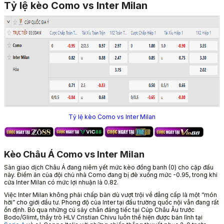
Tỷ lệ kèo Como vs Inter Milan
Tỷ lệ kèo Como vs Inter Milan
Kèo Châu Á Como vs Inter Milan
Sàn giao dịch Châu Á đang niêm yết mức kèo đồng banh (0) cho cặp đấu
này. Điểm ăn của đội chủ nhà Como đang bị đè xuống mức -0.95, trong khi
cửa Inter Milan có mức lợi nhuận là 0.82.
Việc Inter Milan không phải chấp bàn dù vượt trội về đẳng cấp là một “món
hời” cho giới đầu tư. Phong độ của Inter tại đấu trường quốc nội vẫn đang rất
ổn định. Bỏ qua những cú sảy chân đáng tiếc tại Cúp Châu Âu trước
Bodo/Glimt, thầy trò HLV Cristian Chivu luôn thể hiện được bản lĩnh tại