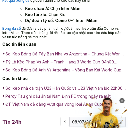
Kết quả bóng đá
dự đoán dành cho kèo đấu này sẽ là:
Kèo châu Á:
Chọn Inter Milan
Kèo tài xỉu:
Chọn Xỉu
Dự đoán tỷ số: Como 0-1 Inter Milan
Bóng đá số
đã đưa ra các phân tích, dự đoán, soi kèo trận đấu Como vs
Inter Milan. Theo dõi chúng tôi để tiếp tục cập nhật các kèo đấu hấp dẫn
và tin tức bóng đá mới nhất.
Các tin liên quan
Soi Kèo Bóng Đá Tây Ban Nha vs Argentina – Chung Kết World
Cup 02h00 ngày 20/07/2026
Tỷ Lệ Kèo Pháp Vs Anh – Tranh Hạng 3 World Cup 04h00
19/07/2026
Soi Kèo Bóng Đá Anh Vs Argentina – Vòng Bán Kết World Cup
02h00 16/07/2026
Các tin khác
Soi kèo nhà cái trận U23 Hàn Quốc vs U23 Việt Nam lúc 22h00
ngày 23/01: Cuộc chiến tranh hạng 3
Percy Tau ghi dấu ấn tại Nam Định FC trong ngày ra mắt
ĐT Việt Nam dễ dàng vượt qua vòng loại Asian Cup 2027
Tin 24h