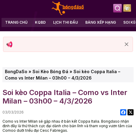
TRANG CHỦ
KQBD
LỊCH THI ĐẤU
BẢNG XẾP HẠNG
SOI K
BongDaSo
»
Soi Kèo Bóng Đá
»
Soi kèo Coppa Italia –
Como vs Inter Milan – 03h00 – 4/3/2026
Soi kèo Coppa Italia – Como vs Inter
Milan – 03h00 – 4/3/2026
03/03/2026
Como vs Inter Milan sẽ gặp nhau ở bán kết Coppa Italia. Bongdaso nhận
định đây là thử thách cực đại dành cho bản lĩnh và tham vọng vươn tầm của
Comoo dưới triều đại Cesc Fabregas.