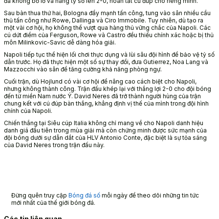
đã không bỏ lỡ và nâng tỷ số lên 2-0, hoàn tất cú đúp cho riêng mình.
Sau bàn thua thứ hai, Bologna đẩy mạnh tấn công, tung vào sân nhiều cầu
thủ tấn công như Rowe, Dallinga và Ciro Immobile. Tuy nhiên, dù tạo ra
một vài cơ hội, họ không thể vượt qua hàng thủ vững chắc của Napoli. Các
cú dứt điểm của Ferguson, Rowe và Castro đều thiếu chính xác hoặc bị thủ
môn Milinkovic-Savic dễ dàng hóa giải.
Napoli tiếp tục thể hiện lối chơi thực dụng và lùi sâu đội hình để bảo vệ tỷ số
dẫn trước. Họ đã thực hiện một số sự thay đổi, đưa Gutierrez, Noa Lang và
Mazzocchi vào sân để tăng cường khả năng phòng ngự.
Cuối trận, dù Hojlund có vài cơ hội để nâng cao cách biệt cho Napoli,
nhưng không thành công. Trận đấu khép lại với thắng lợi 2-0 cho đội bóng
đến từ miền Nam nước Ý. David Neres đã trở thành người hùng của trận
chung kết với cú đúp bàn thắng, khẳng định vị thế của mình trong đội hình
chính của Napoli.
Chiến thắng tại Siêu cúp Italia không chỉ mang về cho Napoli danh hiệu
danh giá đầu tiên trong mùa giải mà còn chứng minh được sức mạnh của
đội bóng dưới sự dẫn dắt của HLV Antonio Conte, đặc biệt là sự tỏa sáng
của David Neres trong trận đấu này.
Đừng quên truy cập
Bóng đá số
mỗi ngày để theo dõi những tin tức
mới nhất của thế giới bóng đá.
Các tin liên quan