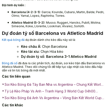
Đội hình dự kiến :
Barcelona (4-2-3-1):
Garcia; Kounde, Cubarsi, Martin, Balde; Pedri,
Olmo; Yamal, Lopez, Raphinha; Torres.
Atletico Madrid (5-3-2):
Musso; Ruggeri, Hancko, Pubill, Molina;
Simeone, Koke, Llorente, Lookman; Alvarez, Sorloth.
Dự đoán tỷ số Barcelona vs Atletico Madrid
Kết quả bóng đá
dự đoán dành cho kèo đấu này sẽ là:
Kèo châu Á:
Chọn Barcelona
Kèo tài xỉu:
Chọn Hòa kèo
Dự đoán tỷ số: Barcelona 3-1 Atletico Madrid
Bóng đá số
đã đưa ra các phân tích, dự đoán, soi kèo trận đấu Barcelona vs
Atletico Madrid. Theo dõi chúng tôi để tiếp tục cập nhật các kèo đấu hấp
dẫn và tin tức bóng đá mới nhất.
Các tin liên quan
Soi Kèo Bóng Đá Tây Ban Nha vs Argentina – Chung Kết World
Cup 02h00 ngày 20/07/2026
Tỷ Lệ Kèo Pháp Vs Anh – Tranh Hạng 3 World Cup 04h00
19/07/2026
Soi Kèo Bóng Đá Anh Vs Argentina – Vòng Bán Kết World Cup
02h00 16/07/2026
Các tin khác