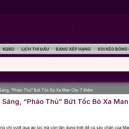
KQBD
LỊCH THI ĐẤU
BẢNG XẾP HẠNG
SOI KÈO BÓNG
 Sáng, “Pháo Thủ” Bứt Tốc Bỏ Xa Man City 7 Điểm
a Sáng, “Pháo Thủ” Bứt Tốc Bỏ Xa Man
ông chỉ vượt qua áp lực mà còn tận dụng triệt để cú sảy chân của Ma