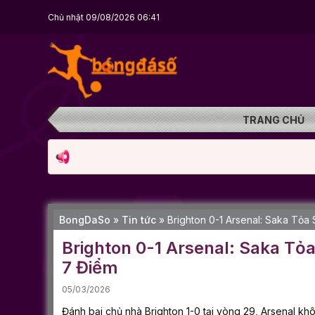
Chủ nhật 09/08/2026 06:41
TRANG CHỦ
BongDaSo
»
Tin tức
»
Brighton 0-1 Arsenal: Saka Tỏa
Brighton 0-1 Arsenal: Saka Tỏ
7 Điểm
05/03/2026
Đánh bại chủ nhà Brighton 1-0 tại vòng 29, Arsenal kh