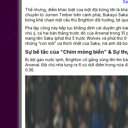
Sa
Thế nhưng, điểm khác biệt của một đội bóng lớn là khả 
chuyền từ Jurrien Timber bên cánh phải, Bukayo Saka tự
bóng khẽ chạm một cầu thủ Brighton đổi hướng, lọt qua
Pha lập công này tiếp tục khẳng định cái duyên ghi b
chú ý, cả hai bàn thắng trước đó của Arsenal trong 10
mang tên Saka (phút thứ 5 trước Wolves và phút thứ 9 
những “con mồi” ưa thích nhất của Saka, nơi anh đã bỏ
Sự bế tắc của “Chim mòng biển” & Sự th
Bị dội gáo nước lạnh, Brighton cố gắng vùng lên tìm 
Arsenal. Đội chủ nhà tung ra 6 cú dứt điểm trong nửa đ
0.36.