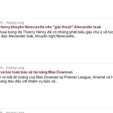
25
Hoàng Long
 Henry khuyên Newcastle nên “giải thoát” Alexander Isak
hoại bóng đá Thierry Henry đã có những phát biểu gây chú ý về tươ
n đạo Alexander Isak, khuyến nghị Newcastle...
25
Hoàng Long
 và bài toán bảo vệ tài năng Max Dowman
 ra mắt ấn tượng của Max Dowman tại Premier League, Arsenal và 
đang đau đầu với nhiệm vụ bảo vệ...
25
Hoàng Long