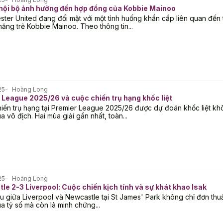
 nội bộ ảnh hưởng đến hợp đồng của Kobbie Mainoo
ter United đang đối mặt với một tình huống khẩn cấp liên quan đến 
 năng trẻ Kobbie Mainoo. Theo thông tin...
25
Hoàng Long
 League 2025/26 và cuộc chiến trụ hạng khốc liệt
iến trụ hạng tại Premier League 2025/26 được dự đoán khốc liệt k
a vô địch. Hai mùa giải gần nhất, toàn...
25
Hoàng Long
e 2-3 Liverpool: Cuộc chiến kịch tính và sự khát khao Isak
u giữa Liverpool và Newcastle tại St James' Park không chỉ đơn thu
a tỷ số mà còn là minh chứng...