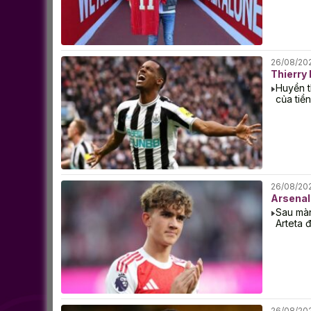
26/08/20
Thierry
Huyền t
của tiề
26/08/20
Arsenal
Sau màn
Arteta 
26/08/20