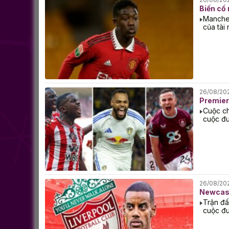
Biến cố
Manches
của tài
26/08/20
Premier
Cuộc ch
cuộc đu
26/08/20
Newcastl
Trận đấ
cuộc đu