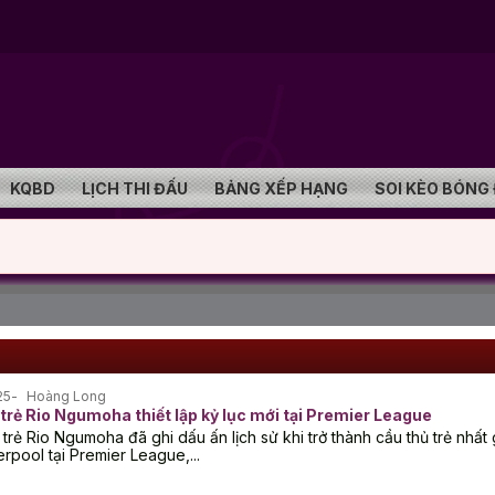
KQBD
LỊCH THI ĐẤU
BẢNG XẾP HẠNG
SOI KÈO BÓNG
25
Hoàng Long
trẻ Rio Ngumoha thiết lập kỷ lục mới tại Premier League
 trẻ Rio Ngumoha đã ghi dấu ấn lịch sử khi trở thành cầu thủ trẻ nhất
erpool tại Premier League,...